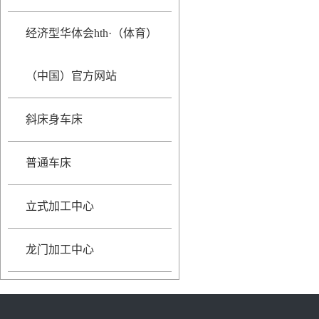
经济型华体会hth·（体育）
（中国）官方网站
斜床身车床
普通车床
立式加工中心
龙门加工中心