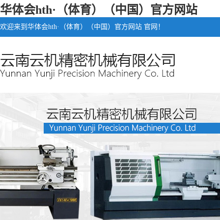
华体会hth·（体育）（中国）官方网站
欢迎来到华体会hth·（体育）（中国）官方网站 官网！