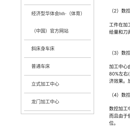
（2）数
经济型华体会hth·（体育）
工件在加
（中国）官方网站
给量和刀
斜床身车床
（3）数
加工中心
普通车床
80%左
济效果。
立式加工中心
（4）数
龙门加工中心
数控加工
而且由于
位。