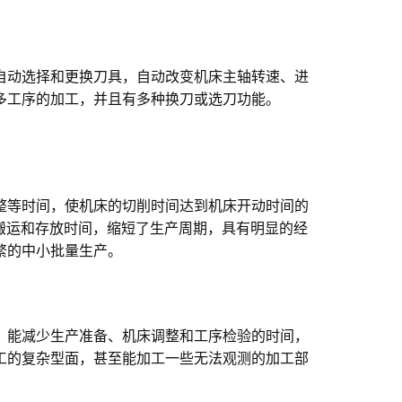
自动选择和更换刀具，自动改变机床主轴转速、进
多工序的加工，并且有多种换刀或选刀功能。
整等时间，使机床的切削时间达到机床开动时间的
转、搬运和存放时间，缩短了生产周期，具有明显的经
繁的中小批量生产。
，能减少生产准备、机床调整和工序检验的时间，
工的复杂型面，甚至能加工一些无法观测的加工部