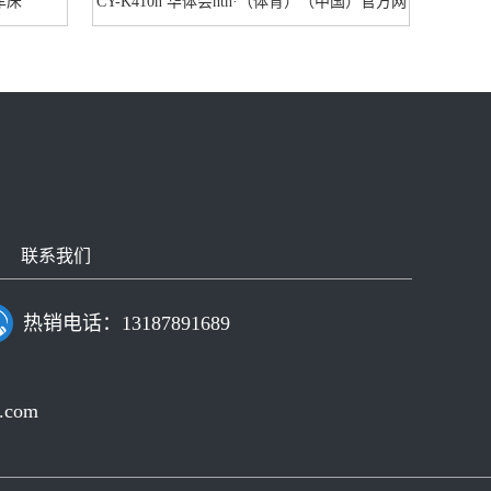
通车床
CY-K410n 华体会hth·（体育）（中国）官方网
站
联系我们
热销电话：13187891689
.com