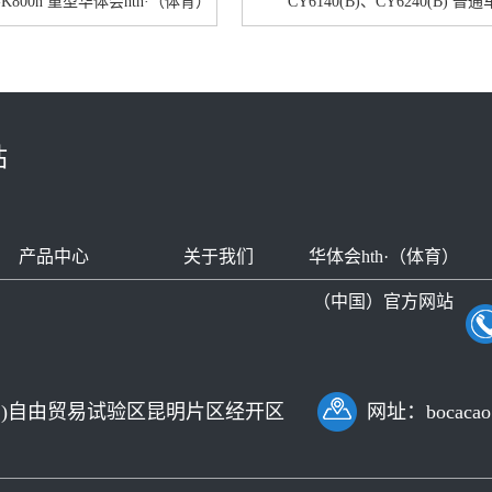
CY-K800n 重型华体会hth·（体育）
CY6140(B)、CY6240(B) 普
（中国）官方网站
站
产品中心
关于我们
华体会hth·（体育）
（中国）官方网站
南)自由贸易试验区昆明片区经开区
网址：bocacao