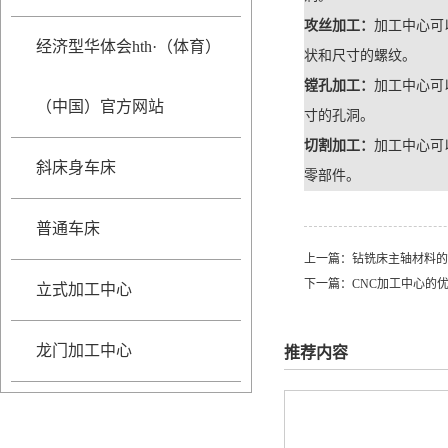
攻丝加工：
加工中心可
经济型华体会hth·（体育）
状和尺寸的螺纹。
镗孔加工：
加工中心可
（中国）官方网站
寸的孔洞。
切割加工：
加工中心可
斜床身车床
零部件。
普通车床
上一篇：
钻铣床主轴材料的
下一篇：
CNC加工中心的
立式加工中心
龙门加工中心
推荐内容