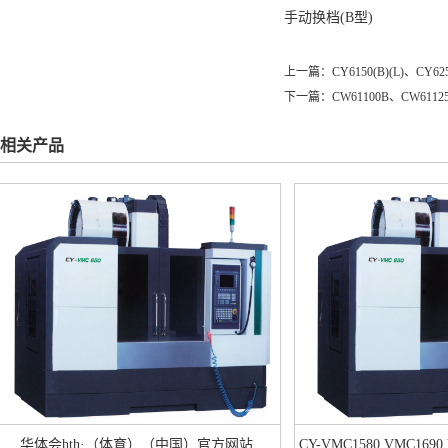
手动换档(B型)
上一篇：
CY6150(B)(L)、CY6
下一篇：
CW61100B、CW611
相关产品
华体会hth·（体育）（中国）官方网站
CY-VMC1580 VMC169