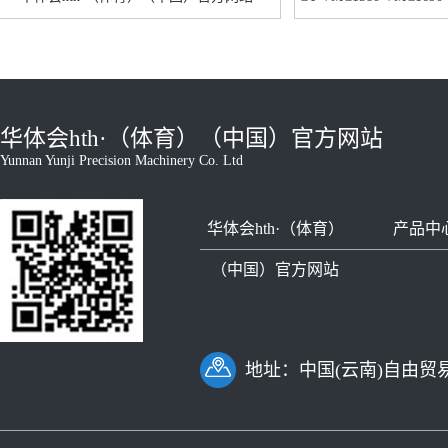
+
心
+
华体会hth·（体育）（中国）官方网站
Yunnan Yunji Precision Machinery Co. Ltd
华体会hth·（体育）
产品中
（中国）官方网站
地址：中国(云南)自由