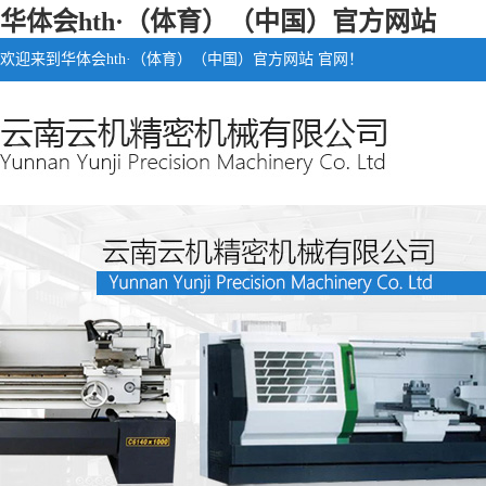
华体会hth·（体育）（中国）官方网站
欢迎来到华体会hth·（体育）（中国）官方网站 官网！