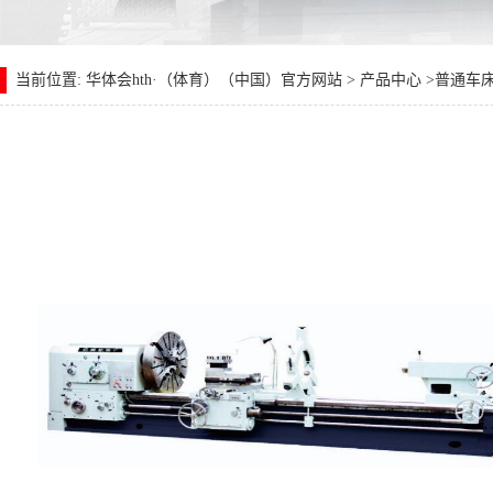
当前位置: 华体会hth·（体育）（中国）官方网站 >
产品中心
>
普通车