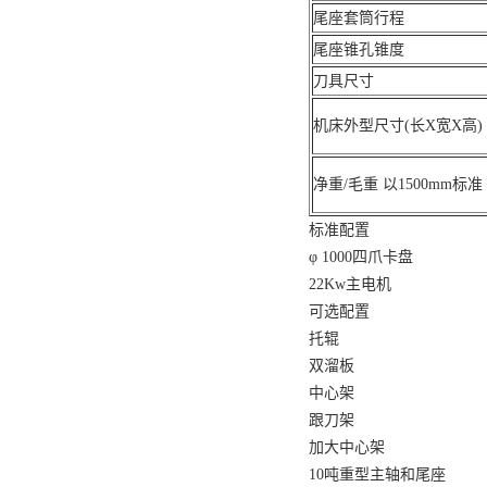
尾座套筒行程
尾座锥孔锥度
刀具尺寸
机床外型尺寸(长X宽X高)
净重/毛重 以1500mm标准
标准配置
φ 1000四爪卡盘
22Kw主电机
可选配置
托辊
双溜板
中心架
跟刀架
加大中心架
10吨重型主轴和尾座