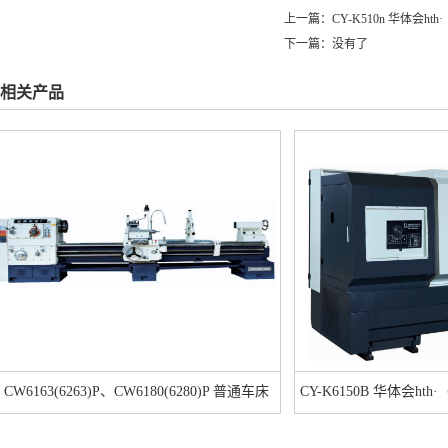
上一篇：
CY-K510n 华体会
下一篇：没有了
相关产品
CW6163(6263)P、CW6180(6280)P 普通车床
CY-K6150B 华体会h
+
网