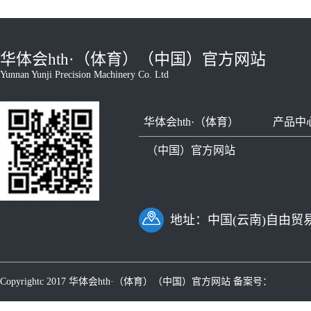
+
华体会hth·（体育）（中国）官方网站
Yunnan Yunji Precision Machinery Co. Ltd
华体会hth·（体育）
产品中
（中国）官方网站
地址：中国(云南)自由
Copyrightc 2017 华体会hth·（体育）（中国）官方网站 备案号：