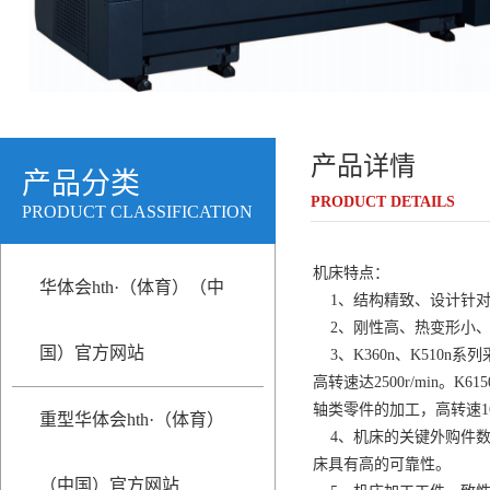
产品详情
产品分类
PRODUCT DETAILS
PRODUCT CLASSIFICATION
机床特点：
华体会hth·（体育）（中
1、结构精致、设计针对
2、刚性高、热变形小、
国）官方网站
3、K360n、K510
高转速达2500r/min
轴类零件的加工，高转速160
重型华体会hth·（体育）
4、机床的关键外购件数
床具有高的可靠性。
（中国）官方网站