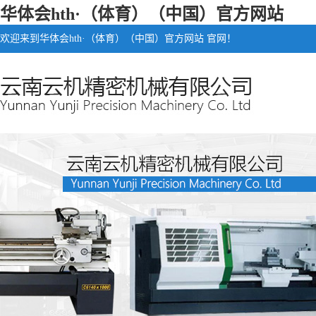
华体会hth·（体育）（中国）官方网站
欢迎来到华体会hth·（体育）（中国）官方网站 官网！