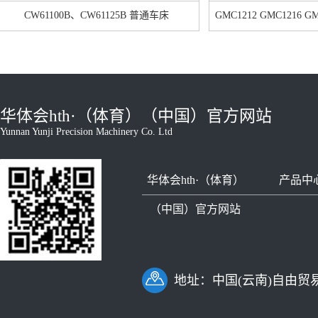
CW61100B、CW61125B 普通车床
GMC1212 GMC1216
+
+
华体会hth·（体育）（中国）官方网站
Yunnan Yunji Precision Machinery Co. Ltd
华体会hth·（体育）
产品中
（中国）官方网站
地址：中国(云南)自由