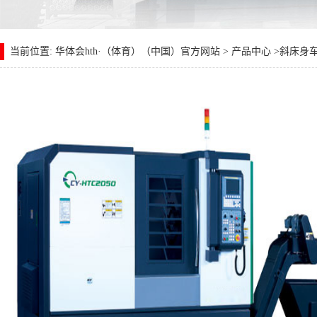
当前位置: 华体会hth·（体育）（中国）官方网站 >
产品中心
>
斜床身