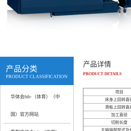
产品详情
产品分类
PRODUCT DETAILS
PRODUCT CLASSIFICATION
项目
华体会hth·（体育）（中
床身上回转直
滑板上回转直
国）官方网站
加工直径
切削长度
主轴端部型式及